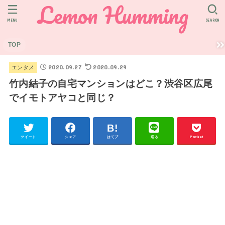
MENU
SEARCH
TOP
2020.09.27
2020.09.29
エンタメ
竹内結子の自宅マンションはどこ？渋谷区広尾
でイモトアヤコと同じ？
ツイート
シェア
はてブ
送る
Pocket