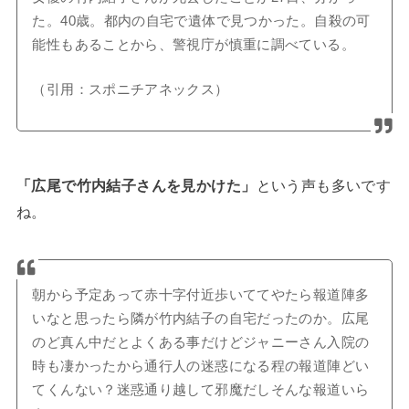
た。40歳。都内の自宅で遺体で見つかった。自殺の可
能性もあることから、警視庁が慎重に調べている。
（引用：スポニチアネックス）
「広尾で竹内結子さんを見かけた」
という声も多いです
ね。
朝から予定あって赤十字付近歩いててやたら報道陣多
いなと思ったら隣が竹内結子の自宅だったのか。広尾
のど真ん中だとよくある事だけどジャニーさん入院の
時も凄かったから通行人の迷惑になる程の報道陣どい
てくんない？迷惑通り越して邪魔だしそんな報道いら