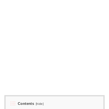
Contents
[
hide
]