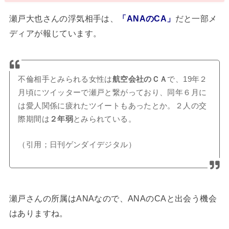
瀬戸大也さんの浮気相手は、
「ANAのCA」
だと一部メ
ディアが報じています。
不倫相手とみられる女性は
航空会社のＣＡ
で、19年２
月頃にツイッターで瀬戸と繋がっており、同年６月に
は愛人関係に疲れたツイートもあったとか。２人の交
際期間は
２年弱
とみられている。
（引用；日刊ゲンダイデジタル）
瀬戸さんの所属はANAなので、ANAのCAと出会う機会
はありますね。