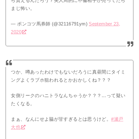
ら貰えるんだろう？美人局的に不倫相手が売ってたら
まじ怖い。
— ポンコツ馬券師 (@32116791ym)
September 23,
2020
つか、噂あったわけでもないだろうに真昼間にタイミ
ングよくラブホ狙われるとかおかしくね？？？
女側リークのハニトラなんちゃうか？？？…って疑い
たくなる。
まぁ、なんにせよ脇が甘すぎるとは思うけど。
#瀬戸
大也