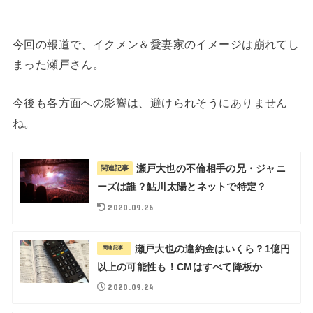
今回の報道で、イクメン＆愛妻家のイメージは崩れてし
まった瀬戸さん。
今後も各方面への影響は、避けられそうにありません
ね。
瀬戸大也の不倫相手の兄・ジャニ
関連記事
ーズは誰？鮎川太陽とネットで特定？
2020.09.26
瀬戸大也の違約金はいくら？1億円
関連記事
以上の可能性も！CMはすべて降板か
2020.09.24