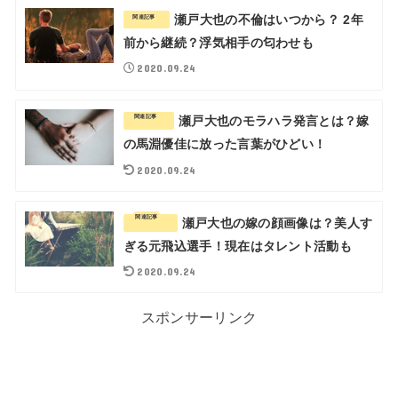
瀬戸大也の不倫はいつから？ 2年
関連記事
前から継続？浮気相手の匂わせも
2020.09.24
関連記事
瀬戸大也のモラハラ発言とは？嫁
の馬淵優佳に放った言葉がひどい！
2020.09.24
関連記事
瀬戸大也の嫁の顔画像は？美人す
ぎる元飛込選手！現在はタレント活動も
2020.09.24
スポンサーリンク