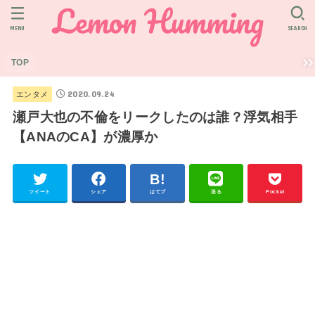
MENU
SEARCH
TOP
2020.09.24
エンタメ
瀬戸大也の不倫をリークしたのは誰？浮気相手
【ANAのCA】が濃厚か
ツイート
シェア
はてブ
送る
Pocket