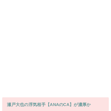
瀬戸大也の浮気相手【ANAのCA】が濃厚か