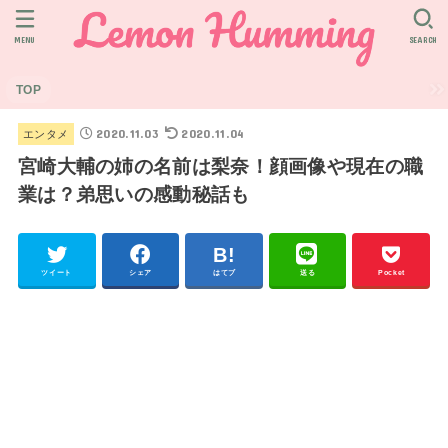
MENU
SEARCH
TOP
2020.11.03
2020.11.04
エンタメ
宮崎大輔の姉の名前は梨奈！顔画像や現在の職
業は？弟思いの感動秘話も
ツイート
シェア
はてブ
送る
Pocket