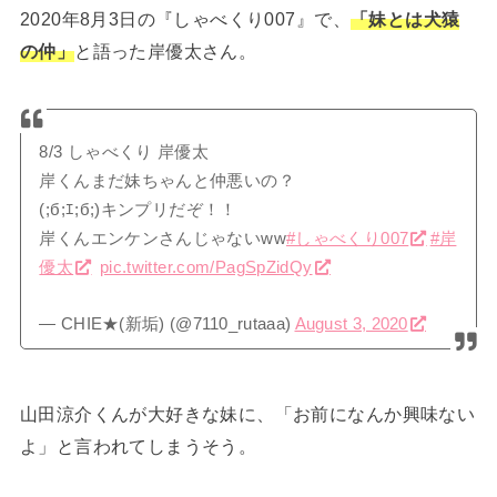
2020年8月3日の『しゃべくり007』で、
「妹とは犬猿
の仲」
と語った岸優太さん。
8/3 しゃべくり 岸優太
岸くんまだ妹ちゃんと仲悪いの？
(;б;ｴ;б;)キンプリだぞ！！
岸くんエンケンさんじゃないww
#しゃべくり007
#岸
優太
pic.twitter.com/PagSpZidQy
— CHIE★(新垢) (@7110_rutaaa)
August 3, 2020
山田涼介くんが大好きな妹に、「お前になんか興味ない
よ」と言われてしまうそう。