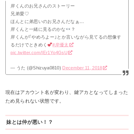
岸くんのお兄さんのストーリー
兄弟愛♡
ほんとに弟思いのお兄さんだなぁ…
岸くんと一緒に見るのかな
？
岸くんが｢やめろよー｣とか言いながら見てるの想像す
るだけでときめく
#岸優太
pic.twitter.com/IEr1Yo4GsU
— うた (@Shizuya0810)
December 11, 2018
現在はアカウント名が変わり、鍵アカとなってしまった
ため見られない状態です。
妹とは仲が悪い！？