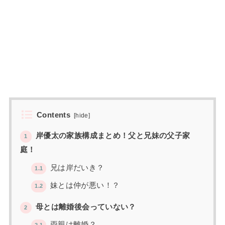
Contents
[
hide
]
岸優太の家族構成まとめ！父と兄妹の父子家
1
庭！
兄は岸だいき？
1.1
妹とは仲が悪い！？
1.2
母とは離婚後会っていない？
2
両親は離婚？