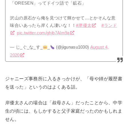
「ORESEN」ってドイツ語で「鉱石」
沢山の原石から俺を見つけて輝かせて…とかそんな意
味合いあったら岸くん凄いな！！
#岸優太
#ランド
pic.twitter.com/ghjb7Alm9a
— じ_ぐ_な_す_
_
(@jigunasu1030)
August 4,
2020
ジャニーズ事務所に入るきっかけが、「母や姉が履歴書
を送った」というのはよくある話。
岸優太さんの場合は「叔母さん」だったことから、中学
生の頃には、もしかすると父子家庭だったのかもしれま
せん。