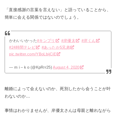
「直接感謝の言葉を言えない」と語っていることから、
簡単に会える関係ではないのでしょう。
かわいいかった
#キンプリ
#岸優太
#岸くん
#24時間テレビ
#あったか5兄弟
pic.twitter.com/YBoLbijCiE
— m i – k o (@KpRrr25)
August 4, 2020
離婚によって会えないのか、死別したから会うことが叶
わないのか…
事情はわかりませんが、岸優太さんは母親と離れながら