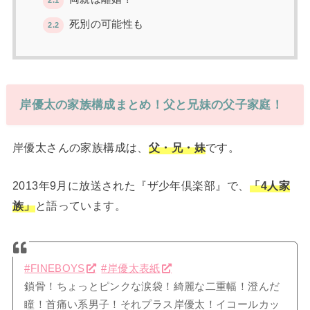
2.1
死別の可能性も
2.2
岸優太の家族構成まとめ！父と兄妹の父子家庭！
岸優太さんの家族構成は、
父・兄・妹
です。
2013年9月に放送された『ザ少年倶楽部』で、
「4人家
族」
と語っています。
#FINEBOYS
#岸優太表紙
鎖骨！ちょっとピンクな涙袋！綺麗な二重幅！澄んだ
瞳！首痛い系男子！それプラス岸優太！イコールカッ