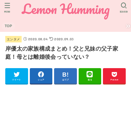
MENU
SEARCH
TOP
2020.08.04
2020.09.03
エンタメ
岸優太の家族構成まとめ！父と兄妹の父子家
庭！母とは離婚後会っていない？
ツイート
シェア
はてブ
送る
Pocket