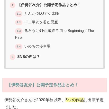
【伊勢谷友介】公開予定作品まとめ！
1
とんかつDJアゲ太郎
1.1
十二単衣を着た悪魔
1.2
るろうに剣心 最終章 The Beginning／The
1.3
Final
いのちの停車場
1.4
SNSの声は？
2
【伊勢谷友介】公開予定作品まとめ！
伊勢谷友介さんは2020年秋以降、
5つの作品
に出演予定
でした。