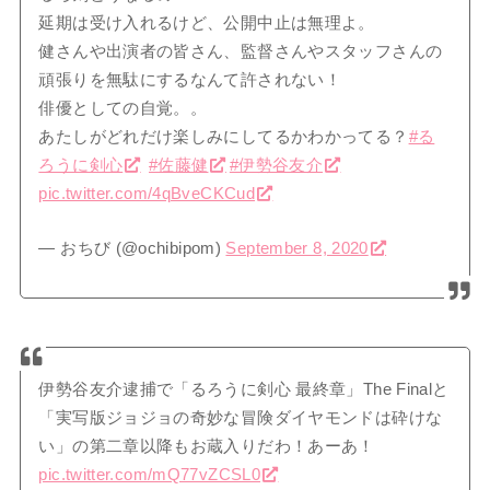
延期は受け入れるけど、公開中止は無理よ。
健さんや出演者の皆さん、監督さんやスタッフさんの
頑張りを無駄にするなんて許されない！
俳優としての自覚。。
あたしがどれだけ楽しみにしてるかわかってる？
#る
ろうに剣心
#佐藤健
#伊勢谷友介
pic.twitter.com/4qBveCKCud
— おちび (@ochibipom)
September 8, 2020
伊勢谷友介逮捕で「るろうに剣心 最終章」The Finalと
「実写版ジョジョの奇妙な冒険ダイヤモンドは砕けな
い」の第二章以降もお蔵入りだわ！あーあ！
pic.twitter.com/mQ77vZCSL0