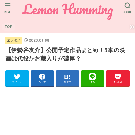
MENU
SEARCH
TOP
2020.09.08
エンタメ
【伊勢谷友介】公開予定作品まとめ！5本の映
画は代役かお蔵入りが濃厚？
ツイート
シェア
はてブ
送る
Pocket