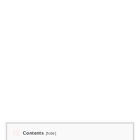
Contents
[
hide
]