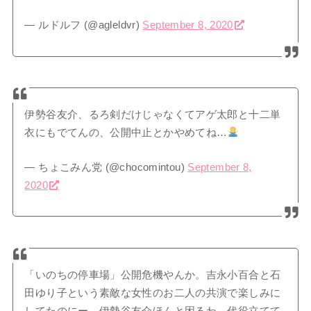
— ルドルフ (@agleldvr)
September 8, 2020
伊勢谷友介、るろ剣だけじゃなくてアゲ太郎と十二単
衣にもでてんの、公開中止とかやめてね…
— ちょこみん党 (@chocomintou)
September 8,
2020
「いのちの停車場」公開危機やんか。吉永小百合と石
田ゆり子という素敵な女性のお二人の共演で楽しみに
してたのにー。伊勢谷友介ほんと困るわ。代役立てて