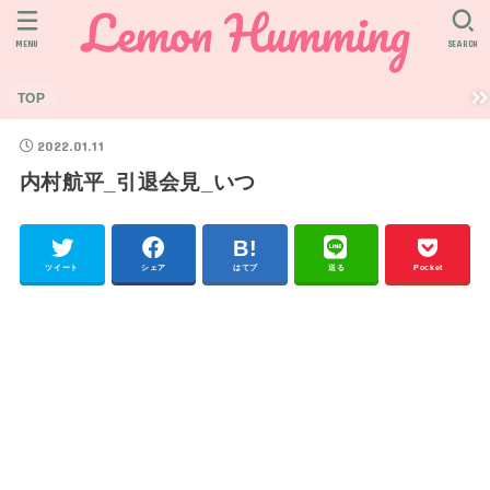
MENU
SEARCH
TOP
2022.01.11
内村航平_引退会見_いつ
ツイート
シェア
はてブ
送る
Pocket