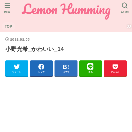
MENU
SEARCH
TOP
2022.02.03
小野光希_かわいい_14
ツイート
シェア
はてブ
送る
Pocket