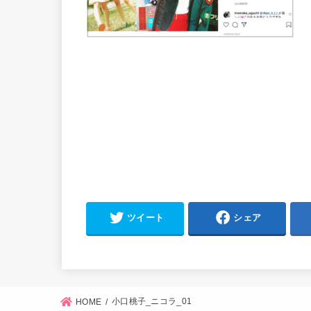
ツイート
シェア
小口桃子_ニコラ_01
HOME