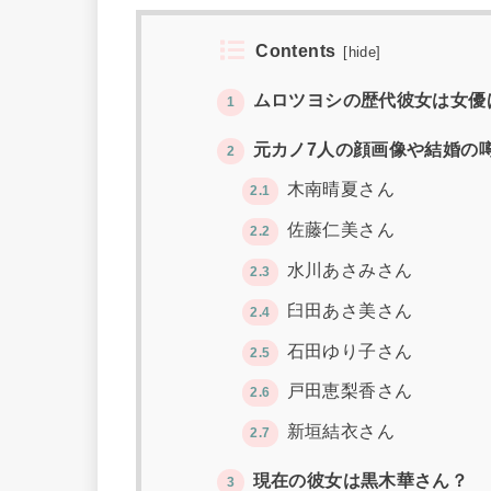
Contents
[
hide
]
ムロツヨシの歴代彼女は女優
1
元カノ7人の顔画像や結婚の
2
木南晴夏さん
2.1
佐藤仁美さん
2.2
水川あさみさん
2.3
臼田あさ美さん
2.4
石田ゆり子さん
2.5
戸田恵梨香さん
2.6
新垣結衣さん
2.7
現在の彼女は黒木華さん？
3