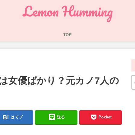
TOP
は女優ばかり？元カノ7人の
はてブ
送る
Pocket