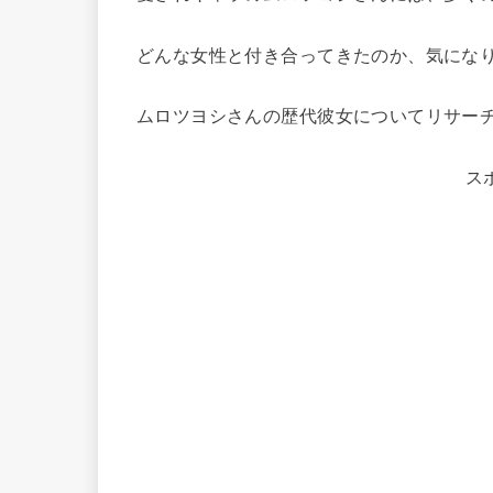
どんな女性と付き合ってきたのか、気にな
ムロツヨシさんの歴代彼女についてリサー
ス