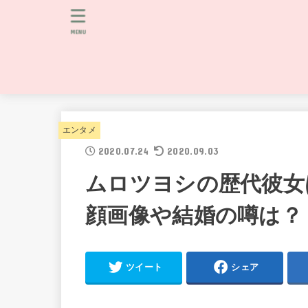
MENU
エンタメ
2020.07.24
2020.09.03
ムロツヨシの歴代彼女
顔画像や結婚の噂は？
ツイート
シェア