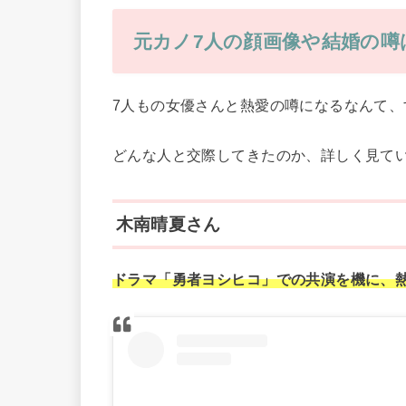
元カノ7人の顔画像や結婚の噂
7人もの女優さんと熱愛の噂になるなんて、
どんな人と交際してきたのか、詳しく見て
木南晴夏さん
ドラマ「勇者ヨシヒコ」での共演を機に、