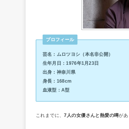
プロフィール
芸名：ムロツヨシ（本名非公開）
生年月日：1976年1月23日
出身：神奈川県
身長：168cm
血液型：A型
これまでに、
7人の女優さんと熱愛の噂
があ