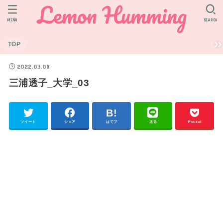
MENU
SEARCH
TOP
2022.03.08
三浦透子_大学_03
ツイート
シェア
はてブ
送る
Pocket