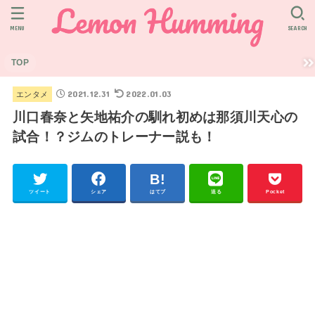
MENU
SEARCH
TOP
2021.12.31
2022.01.03
エンタメ
川口春奈と矢地祐介の馴れ初めは那須川天心の
試合！？ジムのトレーナー説も！
ツイート
シェア
はてブ
送る
Pocket