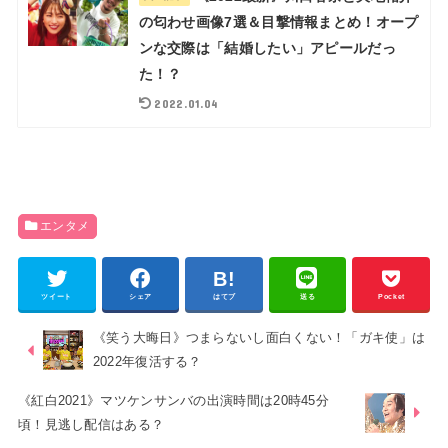
の匂わせ画像7選＆目撃情報まとめ！オープ
ンな交際は「結婚したい」アピールだっ
た！？
2022.01.04
エンタメ
ツイート
シェア
はてブ
送る
Pocket
《笑う大晦日》つまらないし面白くない！「ガキ使」は
2022年復活する？
《紅白2021》マツケンサンバの出演時間は20時45分
頃！見逃し配信はある？