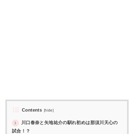
Contents
[
hide
]
川口春奈と矢地祐介の馴れ初めは那須川天心の
1
試合！？