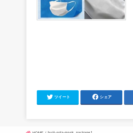
ツイート
シェア
hujii-sota-mask_package1