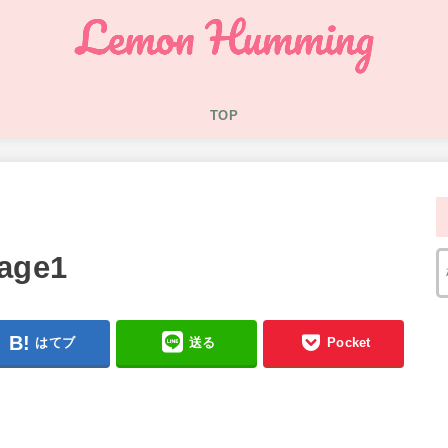
TOP
kage1
はてブ
送る
Pocket