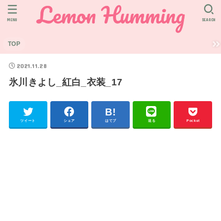
MENU
SEARCH
TOP
2021.11.28
氷川きよし_紅白_衣装_17
ツイート
シェア
はてブ
送る
Pocket