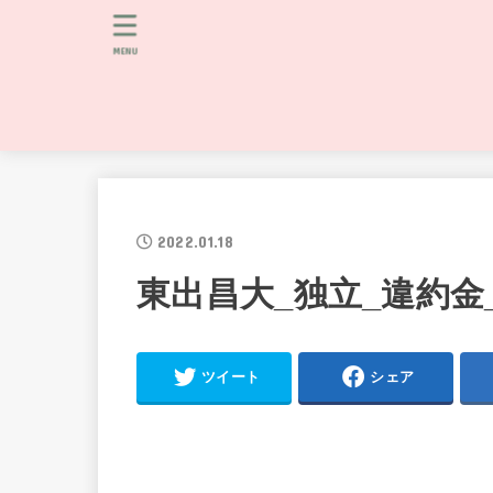
MENU
2022.01.18
東出昌大_独立_違約金_
ツイート
シェア