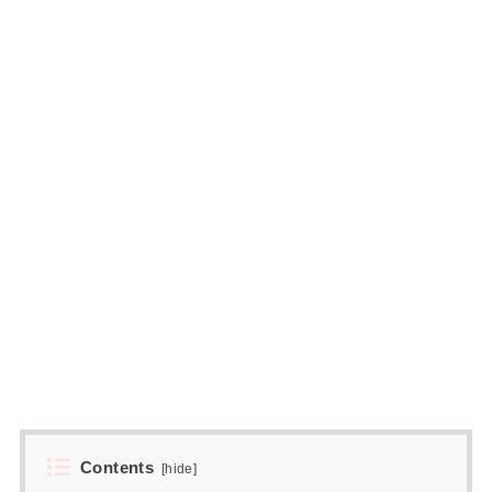
Contents
[
hide
]