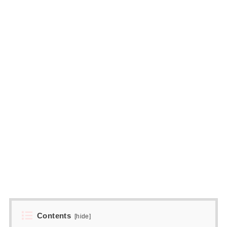
Contents
[
hide
]