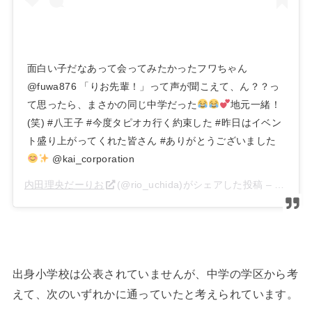
面白い子だなあって会ってみたかったフワちゃん
@fuwa876 「りお先輩！」って声が聞こえて、ん？？っ
て思ったら、まさかの同じ中学だった
地元一緒！
(笑) #八王子 #今度タピオカ行く約束した #昨日はイベン
ト盛り上がってくれた皆さん #ありがとうございました
@kai_corporation
内田理央だーりお
(@rio_uchida)がシェアした投稿 –
2019年
出身小学校は公表されていませんが、中学の学区から考
えて、次のいずれかに通っていたと考えられています。