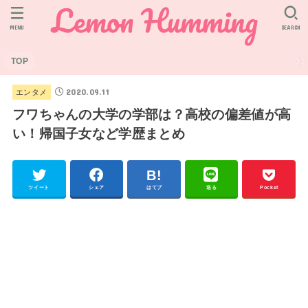
MENU
SEARCH
TOP
2020.09.11
エンタメ
フワちゃんの大学の学部は？高校の偏差値が高
い！帰国子女など学歴まとめ
ツイート
シェア
はてブ
送る
Pocket