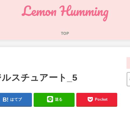
TOP
ジルスチュアート_5
はてブ
送る
Pocket