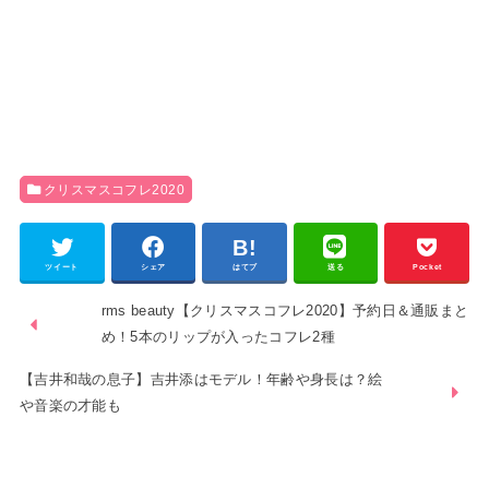
クリスマスコフレ2020
ツイート
シェア
はてブ
送る
Pocket
rms beauty【クリスマスコフレ2020】予約日＆通販まと
め！5本のリップが入ったコフレ2種
【吉井和哉の息子】吉井添はモデル！年齢や身長は？絵
や音楽の才能も