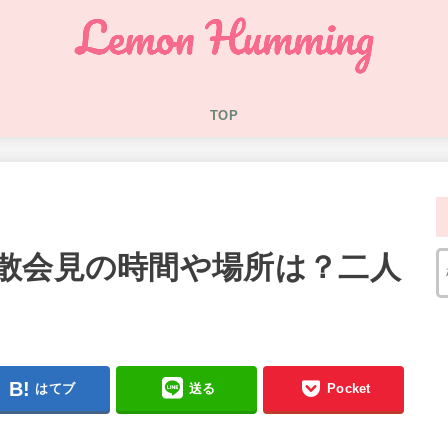
TOP
散会見の時間や場所は？二人
はてブ
送る
Pocket