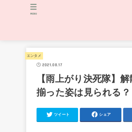
MENU
エンタメ
2021.08.17
【雨上がり決死隊】解
揃った姿は見られる？
ツイート
シェア