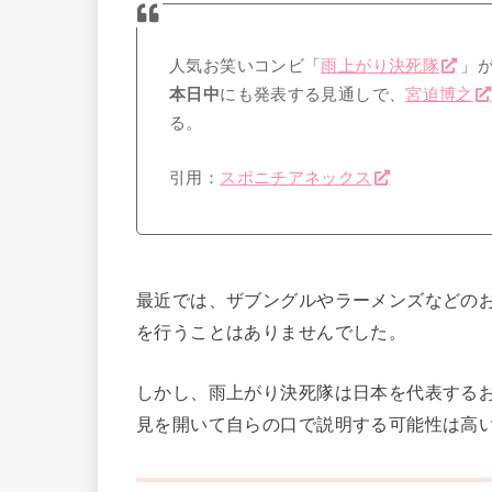
人気お笑いコンビ「
雨上がり決死隊
」
本日中
にも発表する見通しで、
宮迫博之
る。
引用：
スポニチアネックス
最近では、ザブングルやラーメンズなどの
を行うことはありませんでした。
しかし、雨上がり決死隊は日本を代表する
見を開いて自らの口で説明する可能性は高